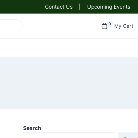
Contact Us
|
Upcoming Events
0
My Cart
Search