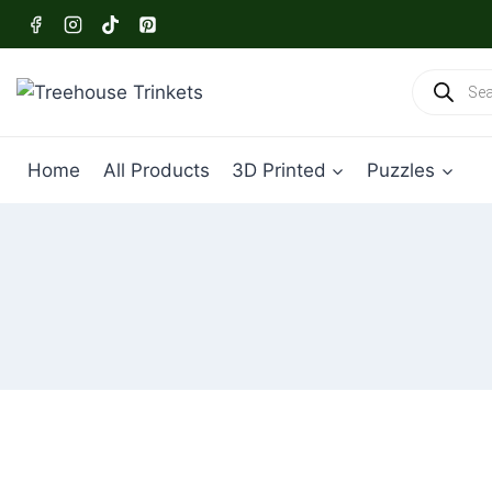
Skip
to
content
Products
search
Home
All Products
3D Printed
Puzzles