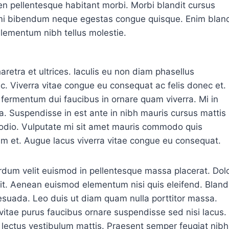
en pellentesque habitant morbi. Morbi blandit cursus
eu mi bibendum neque egestas congue quisque. Enim bland
elementum nibh tellus molestie.
haretra et ultrices. Iaculis eu non diam phasellus
. Viverra vitae congue eu consequat ac felis donec et.
e fermentum dui faucibus in ornare quam viverra. Mi in
ci a. Suspendisse in est ante in nibh mauris cursus mattis
m odio. Vulputate mi sit amet mauris commodo quis
m et. Augue lacus viverra vitae congue eu consequat.
dum velit euismod in pellentesque massa placerat. Dol
sit. Aenean euismod elementum nisi quis eleifend. Bland
lesuada. Leo duis ut diam quam nulla porttitor massa.
vitae purus faucibus ornare suspendisse sed nisi lacus.
 lectus vestibulum mattis. Praesent semper feugiat nibh