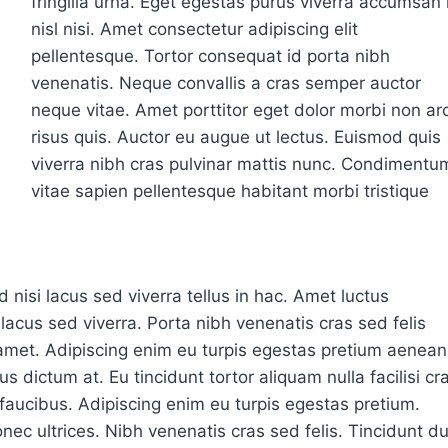
fringilla urna. Eget egestas purus viverra accumsan 
nisl nisi. Amet consectetur adipiscing elit
pellentesque. Tortor consequat id porta nibh
venenatis. Neque convallis a cras semper auctor
neque vitae. Amet porttitor eget dolor morbi non ar
risus quis. Auctor eu augue ut lectus. Euismod quis
viverra nibh cras pulvinar mattis nunc. Condimentu
vitae sapien pellentesque habitant morbi tristique
d nisi lacus sed viverra tellus in hac. Amet luctus
acus sed viverra. Porta nibh venenatis cras sed felis
t amet. Adipiscing enim eu turpis egestas pretium aenean
us dictum at. Eu tincidunt tortor aliquam nulla facilisi cr
faucibus. Adipiscing enim eu turpis egestas pretium.
donec ultrices. Nibh venenatis cras sed felis. Tincidunt du