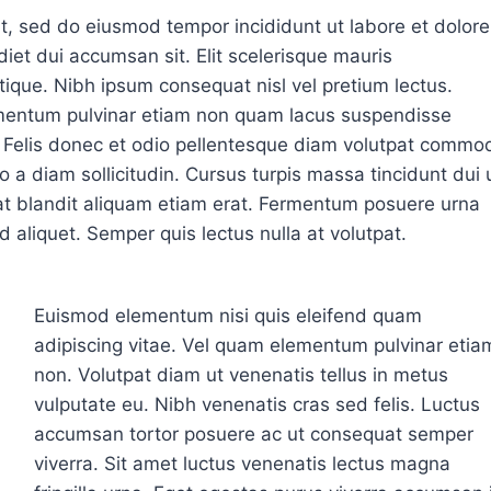
it, sed do eiusmod tempor incididunt ut labore et dolore
diet dui accumsan sit. Elit scelerisque mauris
tique. Nibh ipsum consequat nisl vel pretium lectus.
ementum pulvinar etiam non quam lacus suspendisse
s. Felis donec et odio pellentesque diam volutpat commo
o a diam sollicitudin. Cursus turpis massa tincidunt dui 
at blandit aliquam etiam erat. Fermentum posuere urna
id aliquet. Semper quis lectus nulla at volutpat.
Euismod elementum nisi quis eleifend quam
adipiscing vitae. Vel quam elementum pulvinar etia
non. Volutpat diam ut venenatis tellus in metus
vulputate eu. Nibh venenatis cras sed felis. Luctus
accumsan tortor posuere ac ut consequat semper
viverra. Sit amet luctus venenatis lectus magna