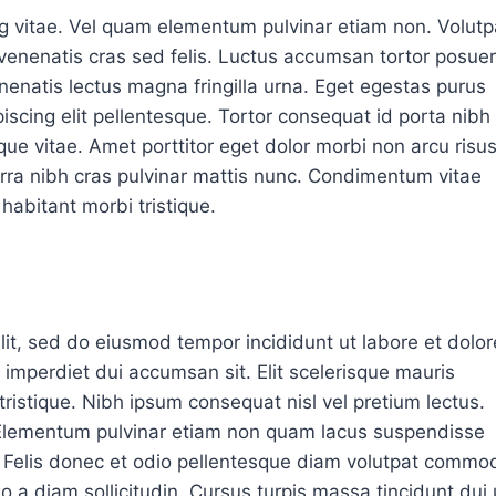
g vitae. Vel quam elementum pulvinar etiam non. Volutp
 venenatis cras sed felis. Luctus accumsan tortor posue
nenatis lectus magna fringilla urna. Eget egestas purus
iscing elit pellentesque. Tortor consequat id porta nibh
ue vitae. Amet porttitor eget dolor morbi non arcu risu
erra nibh cras pulvinar mattis nunc. Condimentum vitae
habitant morbi tristique.
lit, sed do eiusmod tempor incididunt ut labore et dolor
t imperdiet dui accumsan sit. Elit scelerisque mauris
ristique. Nibh ipsum consequat nisl vel pretium lectus.
 Elementum pulvinar etiam non quam lacus suspendisse
s. Felis donec et odio pellentesque diam volutpat commo
o a diam sollicitudin. Cursus turpis massa tincidunt dui 