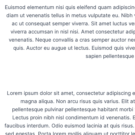
Euismod elementum nisi quis eleifend quam adipiscin
diam ut venenatis tellus in metus vulputate eu. Nibh
ac ut consequat semper viverra. Sit amet luctus ve
viverra accumsan in nisl nisi. Amet consectetur adip
venenatis. Neque convallis a cras semper auctor neq
quis. Auctor eu augue ut lectus. Euismod quis viv
sapien pellentesque 
Lorem ipsum dolor sit amet, consectetur adipiscing e
magna aliqua. Non arcu risus quis varius. Elit a
pellentesque pulvinar pellentesque habitant morbi t
Lectus proin nibh nisl condimentum id venenatis.
faucibus interdum. Odio euismod lacinia at quis risu
sed egestas. Porta lorem mollis aliquam ut porttitor le