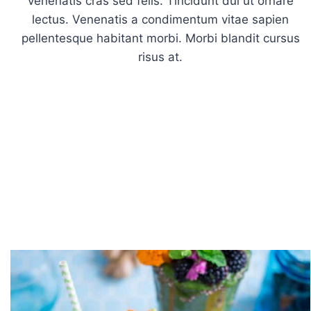
venenatis cras sed felis. Tincidunt dui ut ornare
lectus. Venenatis a condimentum vitae sapien
pellentesque habitant morbi. Morbi blandit cursus
risus at.