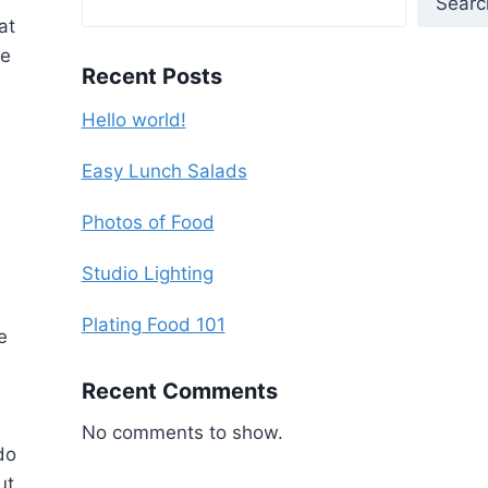
Searc
at
re
Recent Posts
Hello world!
s
Easy Lunch Salads
Photos of Food
Studio Lighting
Plating Food 101
e
Recent Comments
No comments to show.
do
ut