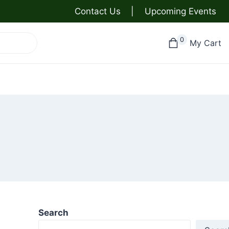
Contact Us
|
Upcoming Events
0
My Cart
Search