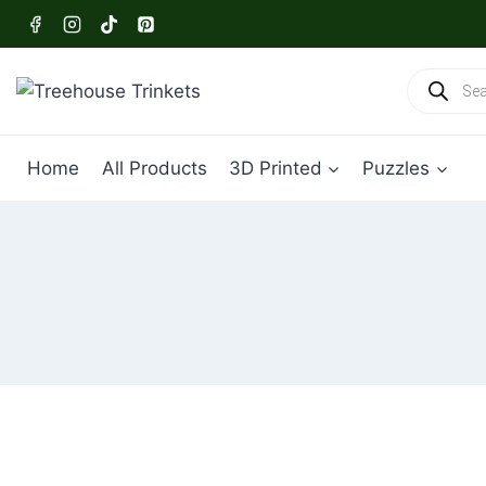
Skip
to
content
Products
search
Home
All Products
3D Printed
Puzzles